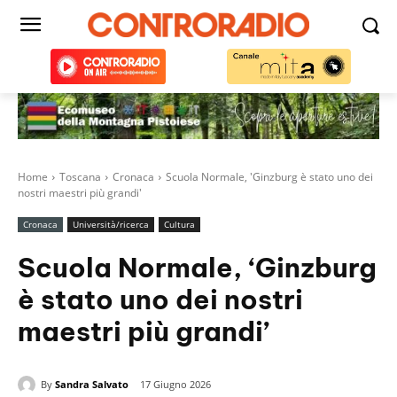
Home
Toscana
Cronaca
Scuola Normale, 'Ginzburg è stato uno dei
nostri maestri più grandi'
Cronaca
Università/ricerca
Cultura
Scuola Normale, ‘Ginzburg
è stato uno dei nostri
maestri più grandi’
By
Sandra Salvato
17 Giugno 2026