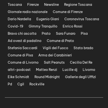
Toscana
Firenze
Newsline
Regione Toscana
Giornale radio nazionale
Comune di Firenze
Dario Nardella
Eugenio Giani
Coronavirus Toscana
Covid-19
Gimmy Tranquillo
Enrico Rossi
Bravo chi ascolta
Prato
Sara Funaro
Pisa
Ad ovest di padalino
Comune di Prato
Stefania Saccardi
Vigili del Fuoco
Stato brado
Comune di Pisa
Arma dei Carabinieri
Comune di Livorno
Salt Peanuts
Cecilia Del Re
altri-podcast
Matteo Renzi
Lucille dj
Livorno
Eike Schmidt
Round Midnight
Gallerie degli Uffizi
Pd
Cgil
Rockville