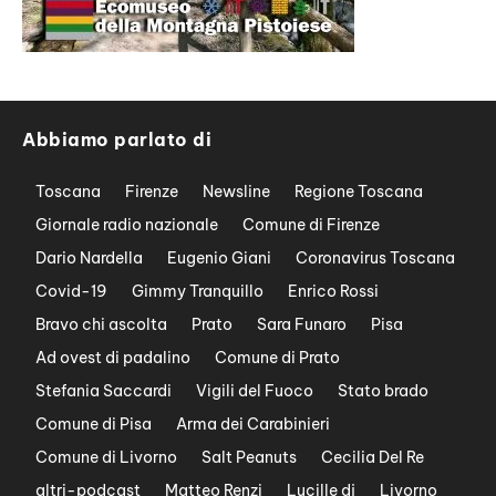
Abbiamo parlato di
Toscana
Firenze
Newsline
Regione Toscana
Giornale radio nazionale
Comune di Firenze
Dario Nardella
Eugenio Giani
Coronavirus Toscana
Covid-19
Gimmy Tranquillo
Enrico Rossi
Bravo chi ascolta
Prato
Sara Funaro
Pisa
Ad ovest di padalino
Comune di Prato
Stefania Saccardi
Vigili del Fuoco
Stato brado
Comune di Pisa
Arma dei Carabinieri
Comune di Livorno
Salt Peanuts
Cecilia Del Re
altri-podcast
Matteo Renzi
Lucille dj
Livorno