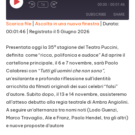
P
1x
00:00
/
00:01:46
l
a
SUBSCRIBE
SHARE
y
E
Scarica file
|
Ascolta in una nuova finestra
|
Durata:
p
i
00:01:46
|
Registrato il 5 Giugno 2026
SHARE
s
RSS FEED
o
d
LINK
a
Presentata oggi la
35
stagione del Teatro Puccini,
e
definita
come “ricca, polifonica e audace” Ad aprire il
EMBED
cartellone principale, il 6 e 7 novembre, sarà Paolo
Calabresi con
“Tutti gli uomini che non sono”
,
un’esilarante e profonda riflessione sull’identità
arricchita da filmati originali dei suoi celebri “falsi”
d’autore. Subito dopo, il 13 e 14 novembre, assisteremo
all’atteso debutto alla regia teatrale di Ambra Angiolini.
A seguire un’alternanza tra nomi noti (Lodo Guenzi,
Marco Travaglio, Ale e Franz, Paolo Hendel, tra gli altri)
e nuove proposte d’autore