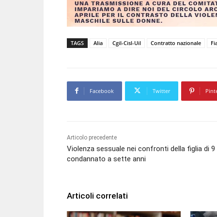
TAGS
Alia
Cgil-Cisl-Uil
Contratto nazionale
Fi
Facebook
Twitter
Pint
Articolo precedente
Violenza sessuale nei confronti della figlia di 9 
condannato a sette anni
Articoli correlati