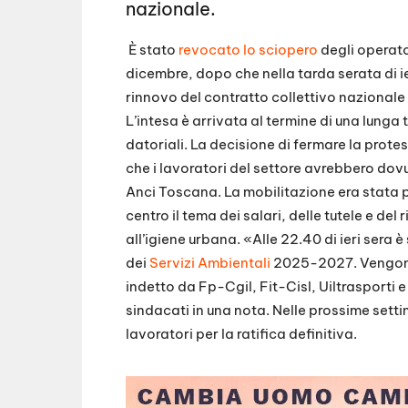
nazionale.
È stato
revocato lo sciopero
degli operato
dicembre, dopo che nella tarda serata di ie
rinnovo del contratto collettivo nazionale 
L’intesa è arrivata al termine di una lunga 
datoriali.
La decisione di fermare la prote
che i lavoratori del settore avrebbero dov
Anci Toscana. La mobilitazione era stata 
centro il tema dei salari, delle tutele e de
all’igiene urbana.
«Alle 22.40 di ieri sera 
dei
Servizi Ambientali
2025-2027. Vengono 
indetto da Fp-Cgil, Fit-Cisl, Uiltrasporti 
sindacati in una nota. Nelle prossime setti
lavoratori per la ratifica definitiva.