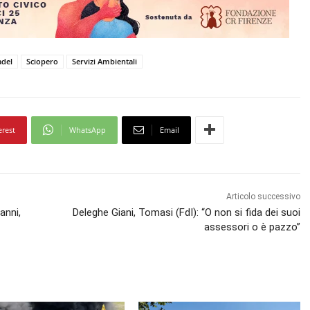
adel
Sciopero
Servizi Ambientali
erest
WhatsApp
Email
Articolo successivo
anni,
Deleghe Giani, Tomasi (FdI): “O non si fida dei suoi
assessori o è pazzo”