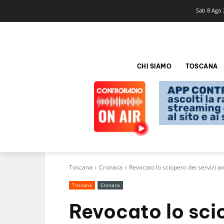
Sab 8 Ago 
CHI SIAMO
TOSCANA
Toscana
Cronaca
Revocato lo sciopero dei servizi am
Toscana
Cronaca
Revocato lo scio