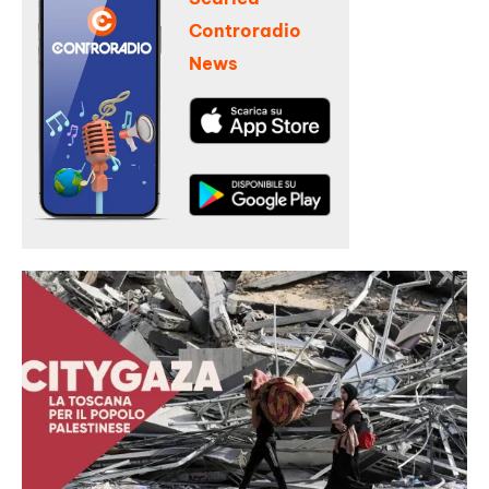
Controradio
News