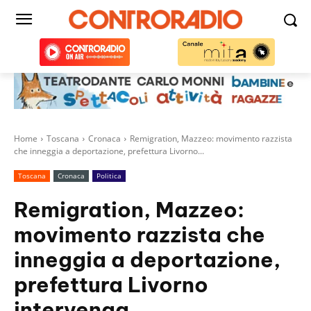
Home
Toscana
Cronaca
Remigration, Mazzeo: movimento razzista
che inneggia a deportazione, prefettura Livorno...
Toscana
Cronaca
Politica
Remigration, Mazzeo:
movimento razzista che
inneggia a deportazione,
prefettura Livorno
intervenga