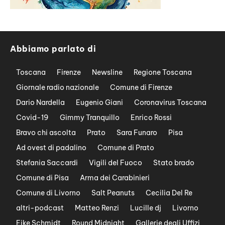
Abbiamo parlato di
Toscana
Firenze
Newsline
Regione Toscana
Giornale radio nazionale
Comune di Firenze
Dario Nardella
Eugenio Giani
Coronavirus Toscana
Covid-19
Gimmy Tranquillo
Enrico Rossi
Bravo chi ascolta
Prato
Sara Funaro
Pisa
Ad ovest di padalino
Comune di Prato
Stefania Saccardi
Vigili del Fuoco
Stato brado
Comune di Pisa
Arma dei Carabinieri
Comune di Livorno
Salt Peanuts
Cecilia Del Re
altri-podcast
Matteo Renzi
Lucille dj
Livorno
Eike Schmidt
Round Midnight
Gallerie degli Uffizi