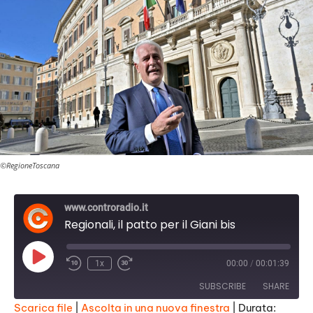
©RegioneToscana
www.controradio.it
Regionali, il patto per il Giani bis
P
1x
00:00
/
00:01:39
l
a
SUBSCRIBE
SHARE
y
E
Scarica file
|
Ascolta in una nuova finestra
|
Durata: