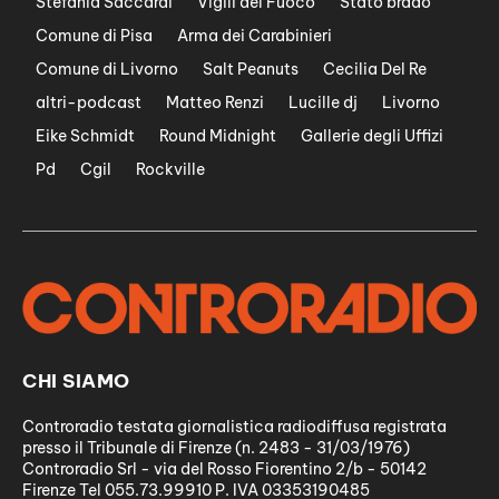
Stefania Saccardi
Vigili del Fuoco
Stato brado
Comune di Pisa
Arma dei Carabinieri
Comune di Livorno
Salt Peanuts
Cecilia Del Re
altri-podcast
Matteo Renzi
Lucille dj
Livorno
Eike Schmidt
Round Midnight
Gallerie degli Uffizi
Pd
Cgil
Rockville
CHI SIAMO
Controradio testata giornalistica radiodiffusa registrata
presso il Tribunale di Firenze (n. 2483 - 31/03/1976)
Controradio Srl - via del Rosso Fiorentino 2/b - 50142
Firenze Tel 055.73.99910 P. IVA 03353190485