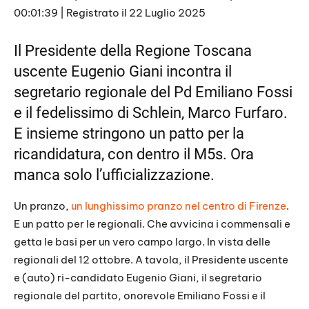
p
i
00:01:39
|
Registrato il 22 Luglio 2025
SHARE
s
RSS FEED
o
d
LINK
Il Presidente della Regione Toscana
e
uscente Eugenio Giani incontra il
EMBED
segretario regionale del Pd Emiliano Fossi
e il fedelissimo di Schlein, Marco Furfaro.
E insieme stringono un patto per la
ricandidatura, con dentro il M5s. Ora
manca solo l’ufficializzazione.
Un pranzo,
un lunghissimo pranzo nel centro di Firenze
.
E un patto per le regionali. Che avvicina i commensali e
getta le basi per un vero campo largo. In vista delle
regionali del 12 ottobre. A tavola, il Presidente uscente
e (auto) ri-candidato Eugenio Giani, il segretario
regionale del partito, onorevole Emiliano Fossi e il