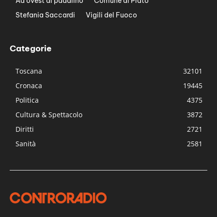
Ad ovest di padalino
Comune di Prato
Stefania Saccardi
Vigili del Fuoco
Categorie
Toscana
32101
Cronaca
19445
Politica
4375
Cultura & Spettacolo
3872
Diritti
2721
Sanità
2581