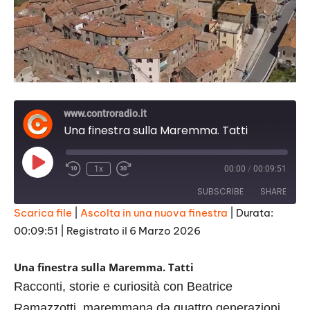
www.controradio.it
Una finestra sulla Maremma. Tatti
Play
1x
00:00
/
00:09:51
Episode
SUBSCRIBE
SHARE
Scarica file
|
Ascolta in una nuova finestra
|
Durata:
00:09:51
|
Registrato il 6 Marzo 2026
SHARE
RSS FEED
LINK
Una finestra sulla Maremma. Tatti
Racconti, storie e curiosità con Beatrice
EMBED
Ramazzotti, maremmana da quattro generazioni.