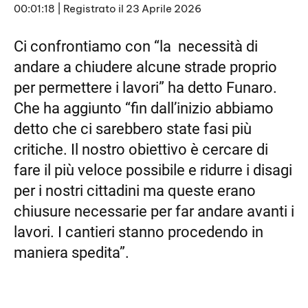
00:01:18
|
Registrato il 23 Aprile 2026
SHARE
RSS FEED
LINK
Ci confrontiamo con “la necessità di
andare a chiudere alcune strade proprio
EMBED
per permettere i lavori” ha detto Funaro.
Che ha aggiunto “fin dall’inizio abbiamo
detto che ci sarebbero state fasi più
critiche. Il nostro obiettivo è cercare di
fare il più veloce possibile e ridurre i disagi
per i nostri cittadini ma queste erano
chiusure necessarie per far andare avanti i
lavori. I cantieri stanno procedendo in
maniera spedita”.