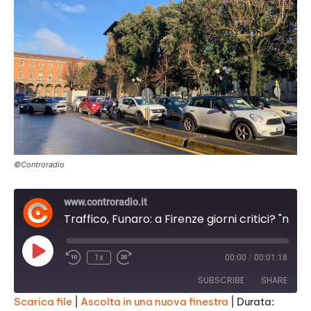
©Controradio
www.controradio.it
Traffico, Funaro: a Firenze giorni critici? "nostro obiettivo è cercare di far più veloce possibile e ridurre disagi"
Play
1x
00:00
/
00:01:18
Episode
SUBSCRIBE
SHARE
Scarica file
|
Ascolta in una nuova finestra
|
Durata: