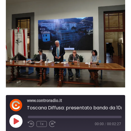
www.controradio.it
Toscana Diffusa: presentato bando da 10ml. Giani: CPR ad Aulla contrastato con filosofia valorizzazione territori
Play
1x
00:00
/
00:02:27
Episode