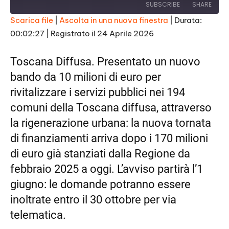
SUBSCRIBE
SHARE
Scarica file
|
Ascolta in una nuova finestra
|
Durata:
00:02:27
|
Registrato il 24 Aprile 2026
SHARE
RSS FEED
LINK
Toscana Diffusa. Presentato un nuovo
bando da 10 milioni di euro per
EMBED
rivitalizzare i servizi pubblici nei 194
comuni della Toscana diffusa, attraverso
la rigenerazione urbana: la nuova tornata
di finanziamenti arriva dopo i 170 milioni
di euro già stanziati dalla Regione da
febbraio 2025 a oggi. L’avviso partirà l’1
giugno: le domande potranno essere
inoltrate entro il 30 ottobre per via
telematica.