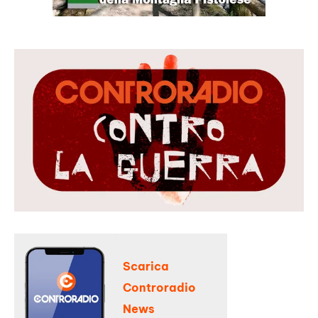
Scarica
Controradio
News