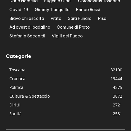
Dario Nardella
Eugenio Giani
Coronavirus Toscana
Covid-19
Gimmy Tranquillo
Enrico Rossi
Bravo chi ascolta
Prato
Sara Funaro
Pisa
Ad ovest di padalino
Comune di Prato
Stefania Saccardi
Vigili del Fuoco
Categorie
Toscana
32100
Cronaca
19444
Politica
4375
Cultura & Spettacolo
3872
Diritti
2721
Sanità
2581