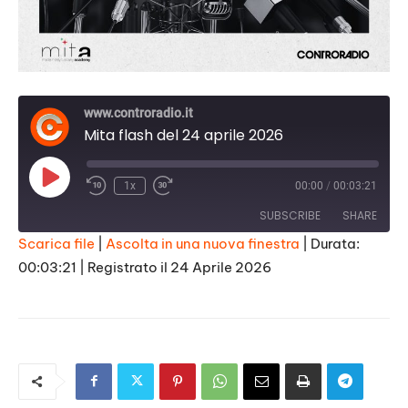
www.controradio.it
Mita flash del 24 aprile 2026
Play
1x
00:00
/
00:03:21
Episode
SUBSCRIBE
SHARE
Scarica file
|
Ascolta in una nuova finestra
|
Durata:
00:03:21
|
Registrato il 24 Aprile 2026
SHARE
RSS FEED
LINK
EMBED