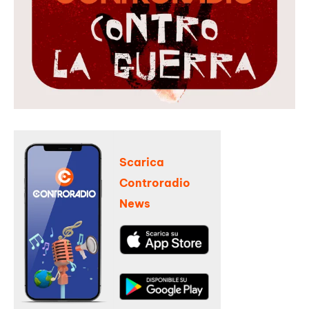
Scarica
Controradio
News