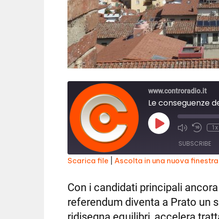
www.controradio.it
Le conseguenze de
Play
1x
Episode
SUBSCRIBE
Scarica file
|
Ascolta in una nuova finestra
SHARE
RSS FEED
Con i candidati principali ancora i
LINK
referendum diventa a Prato un s
EMBED
ridisegna equilibri, accelera trat