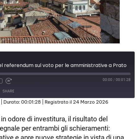
l referendum sul voto per le amministrative a Prato
00:00
/
00:01:28
SHARE
|
Durata: 00:01:28
|
Registrato il 24 Marzo 2026
n odore di investitura, il risultato del
egnale per entrambi gli schieramenti:
tative e apre nuove strategie in vista di una