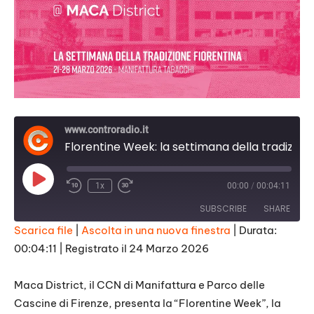
www.controradio.it
Florentine Week: la settimana della tradizione fiorentina di MACA District
Play
1x
00:00
/
00:04:11
Episode
SUBSCRIBE
SHARE
Scarica file
|
Ascolta in una nuova finestra
|
Durata:
00:04:11
|
Registrato il 24 Marzo 2026
SHARE
RSS FEED
LINK
Maca District, il CCN di Manifattura e Parco delle
Cascine di Firenze, presenta la “Florentine Week”, la
EMBED