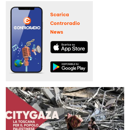
Scarica
Controradio
News