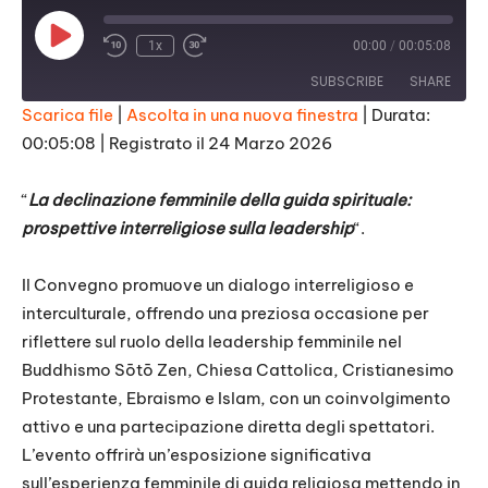
Play
1x
00:00
/
00:05:08
Episode
SUBSCRIBE
SHARE
Scarica file
|
Ascolta in una nuova finestra
|
Durata:
00:05:08
|
Registrato il 24 Marzo 2026
SHARE
RSS FEED
LINK
“
La declinazione femminile della guida spirituale:
prospettive interreligiose sulla leadership
“.
EMBED
Il Convegno promuove un dialogo interreligioso e
interculturale, offrendo una preziosa occasione per
riflettere sul ruolo della leadership femminile nel
Buddhismo Sōtō Zen, Chiesa Cattolica, Cristianesimo
Protestante, Ebraismo e Islam, con un coinvolgimento
attivo e una partecipazione diretta degli spettatori.
L’evento offrirà un’esposizione significativa
sull’esperienza femminile di guida religiosa mettendo in