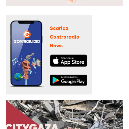
Scarica
Controradio
News