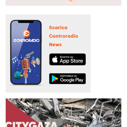
Scarica
Controradio
News