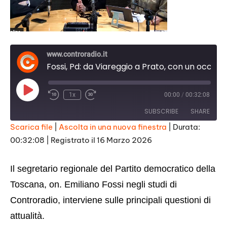
www.controradio.it
Fossi, Pd: da Viareggio a Prato, con un occhio alle elezioni politiche
Play
1x
00:00
/
00:32:08
Episode
SUBSCRIBE
SHARE
Scarica file
|
Ascolta in una nuova finestra
|
Durata:
00:32:08
|
Registrato il 16 Marzo 2026
SHARE
RSS FEED
LINK
Il segretario regionale del Partito democratico della
EMBED
Toscana, on. Emiliano Fossi negli studi di
Controradio, interviene sulle principali questioni di
attualità.