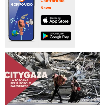
Controradio
News