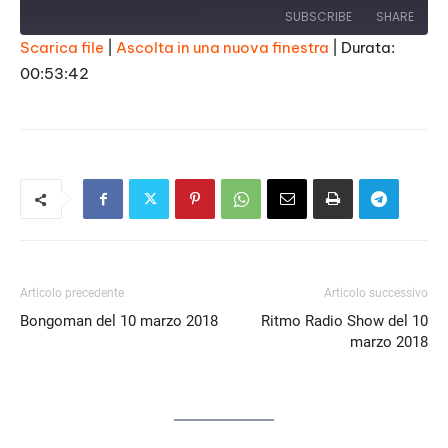
SUBSCRIBE
SHARE
Scarica file
|
Ascolta in una nuova finestra
|
Durata:
00:53:42
SHARE
RSS FEED
LINK
EMBED
Articolo precedente
Articolo successivo
Bongoman del 10 marzo 2018
Ritmo Radio Show del 10
marzo 2018