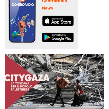
Controradio
News