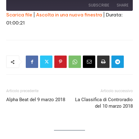
SUBSCRIBE
SHARE
Scarica file
|
Ascolta in una nuova finestra
|
Durata:
01:00:21
SHARE
RSS FEED
LINK
EMBED
Articolo precedente
Articolo successivo
Alpha Beat del 9 marzo 2018
La Classifica di Controradio
del 10 marzo 2018