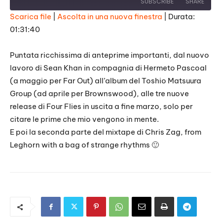
SUBSCRIBE
SHARE
Scarica file
|
Ascolta in una nuova finestra
|
Durata:
01:31:40
SHARE
RSS FEED
LINK
Puntata ricchissima di anteprime importanti, dal nuovo
lavoro di Sean Khan in compagnia di Hermeto Pascoal
EMBED
(a maggio per Far Out) all’album del Toshio Matsuura
Group (ad aprile per Brownswood), alle tre nuove
release di Four Flies in uscita a fine marzo, solo per
citare le prime che mio vengono in mente.
E poi la seconda parte del mixtape di Chris Zag, from
Leghorn with a bag of strange rhythms 🙂