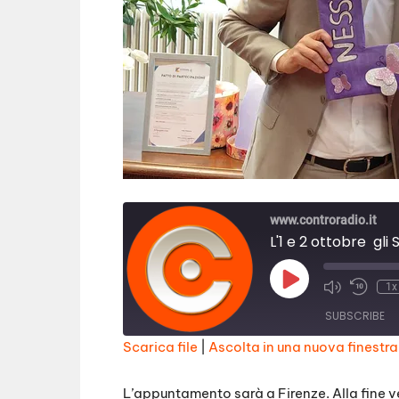
www.controradio.it
L'1 e 2 ottobre gli
Play
1x
Episode
SUBSCRIBE
Scarica file
|
Ascolta in una nuova finestra
SHARE
RSS FEED
L’appuntamento sarà a Firenze. Alla fine 