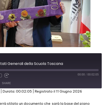
 Stati Generali della Scuola Toscana
00:00
/
00:02:05
SHARE
|
Durata: 00:02:05
|
Registrato il 11 Giugno 2026
verrà stilato un documento che
sarà la base del piano