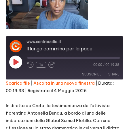
www.controradio.it
Il lungo cammino per la pace
Play
1x
00:00
/
00:19:38
Episode
SUBSCRIBE
SHARE
Scarica file
|
Ascolta in una nuova finestra
|
Durata:
00:19:38
|
Registrato il 4 Maggio 2026
SHARE
RSS FEED
LINK
In diretta da Creta, la testimonianza dell’attivista
fiorentina Antonella Bundu, a bordo di una delle
EMBED
imbarcazioni della Global Sumud Flotilla. Con una
riflessione sullo stato drammatico in cui versa il diritto