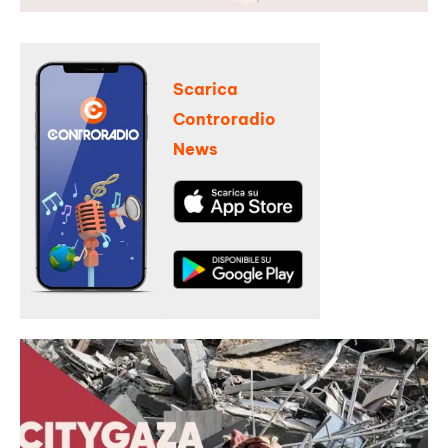
Scarica
Controradio
News