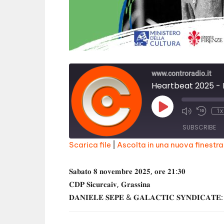
www.controradio.it
Heartbeat 2025 - L
Play
1x
Episode
SUBSCRIBE
Scarica file
|
Ascolta in una nuova finestra
SHARE
RSS FEED
𝐒𝐚𝐛𝐚𝐭𝐨 𝟖 𝐧𝐨𝐯𝐞𝐦𝐛𝐫𝐞 𝟐𝟎𝟐𝟓, 𝐨𝐫𝐞 𝟐𝟏:𝟑𝟎
LINK
𝐂𝐃𝐏 𝐒𝐢𝐜𝐮𝐫𝐜𝐚𝐢𝐯, 𝐆𝐫𝐚𝐬𝐬𝐢𝐧𝐚
𝐃𝐀𝐍𝐈𝐄𝐋𝐄 𝐒𝐄𝐏𝐄 & 𝐆𝐀𝐋𝐀𝐂𝐓𝐈𝐂 𝐒𝐘𝐍𝐃𝐈𝐂𝐀𝐓𝐄: 
EMBED