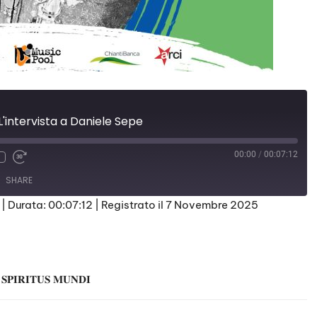
'intervista a Daniele Sepe
00:00
/
00:07:12
SHARE
|
Durata: 00:07:12
|
Registrato il 7 Novembre 2025
𝐒𝐏𝐈𝐑𝐈𝐓𝐔𝐒 𝐌𝐔𝐍𝐃𝐈