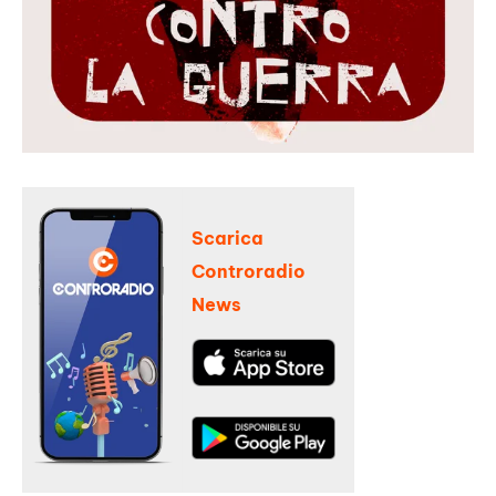
Scarica
Controradio
News