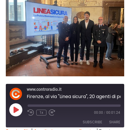
www.controradio.it
Firenze, al via "Linea sicura", 20 agenti di polizia municipale per la sicurezza su tramvia e bus
Play
1x
00:00
/
00:01:24
Episode
SUBSCRIBE
SHARE