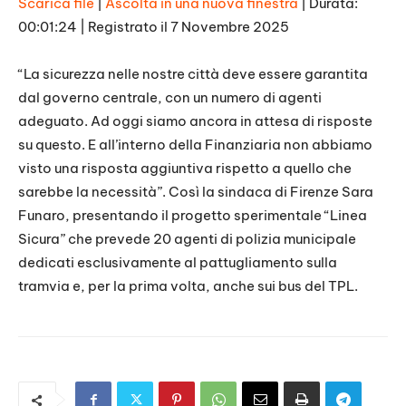
Scarica file
|
Ascolta in una nuova finestra
|
Durata:
00:01:24
|
Registrato il 7 Novembre 2025
SHARE
RSS FEED
LINK
“La sicurezza nelle nostre città deve essere garantita
dal governo centrale, con un numero di agenti
EMBED
adeguato. Ad oggi siamo ancora in attesa di risposte
su questo. E all’interno della Finanziaria non abbiamo
visto una risposta aggiuntiva rispetto a quello che
sarebbe la necessità”. Così la sindaca di Firenze Sara
Funaro, presentando il progetto sperimentale “Linea
Sicura” che prevede 20 agenti di polizia municipale
dedicati esclusivamente al pattugliamento sulla
tramvia e, per la prima volta, anche sui bus del TPL.