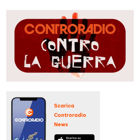
Scarica
Controradio
News