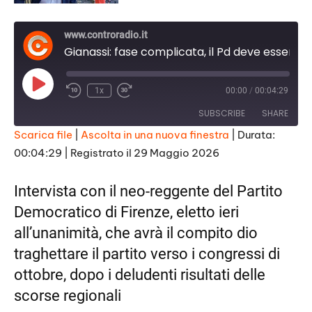
www.controradio.it
Gianassi: fase complicata, il Pd deve essere capace di interpretarla
Play
1x
00:00
/
00:04:29
Episode
SUBSCRIBE
SHARE
Scarica file
|
Ascolta in una nuova finestra
|
Durata:
00:04:29
|
Registrato il 29 Maggio 2026
SHARE
RSS FEED
LINK
Intervista con il neo-reggente del Partito
Democratico di Firenze, eletto ieri
EMBED
all’unanimità, che avrà il compito dio
traghettare il partito verso i congressi di
ottobre, dopo i deludenti risultati delle
scorse regionali