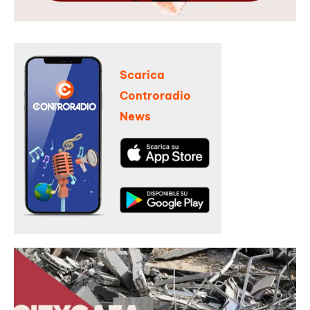
Scarica
Controradio
News