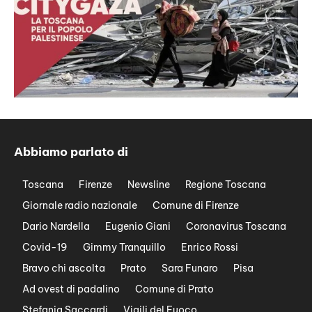
Abbiamo parlato di
Toscana
Firenze
Newsline
Regione Toscana
Giornale radio nazionale
Comune di Firenze
Dario Nardella
Eugenio Giani
Coronavirus Toscana
Covid-19
Gimmy Tranquillo
Enrico Rossi
Bravo chi ascolta
Prato
Sara Funaro
Pisa
Ad ovest di padalino
Comune di Prato
Stefania Saccardi
Vigili del Fuoco