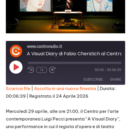
www.controradio.it
A Visual Diary di Fabio Cherstich al Centro Pecci
Play
1x
00:00
/
00:06:39
Episode
SUBSCRIBE
SHARE
Scarica file
|
Ascolta in una nuova finestra
|
Durata:
00:06:39
|
Registrato il 24 Aprile 2026
SHARE
RSS FEED
LINK
Mercoledì 29 aprile, alle ore 21:00, il Centro per l’arte
contemporanea Luigi Pecci presenta “A Visual Diary”,
EMBED
una performance in cui il regista d’opera e di teatro