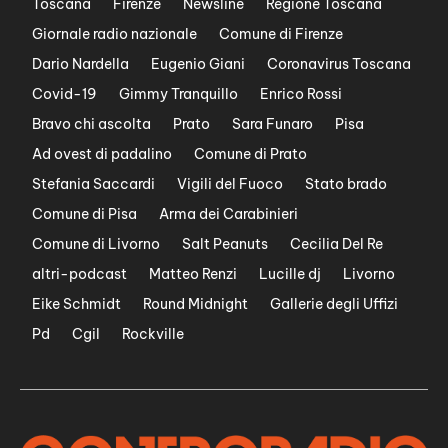
Toscana
Firenze
Newsline
Regione Toscana
Giornale radio nazionale
Comune di Firenze
Dario Nardella
Eugenio Giani
Coronavirus Toscana
Covid-19
Gimmy Tranquillo
Enrico Rossi
Bravo chi ascolta
Prato
Sara Funaro
Pisa
Ad ovest di padalino
Comune di Prato
Stefania Saccardi
Vigili del Fuoco
Stato brado
Comune di Pisa
Arma dei Carabinieri
Comune di Livorno
Salt Peanuts
Cecilia Del Re
altri-podcast
Matteo Renzi
Lucille dj
Livorno
Eike Schmidt
Round Midnight
Gallerie degli Uffizi
Pd
Cgil
Rockville