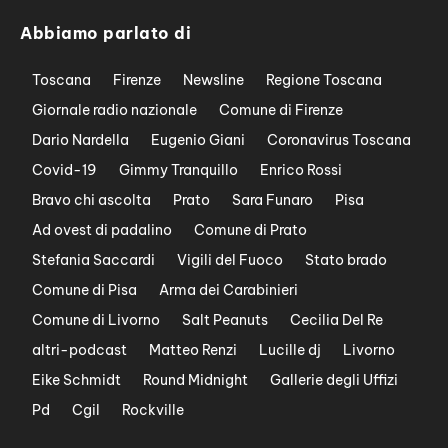
Abbiamo parlato di
Toscana
Firenze
Newsline
Regione Toscana
Giornale radio nazionale
Comune di Firenze
Dario Nardella
Eugenio Giani
Coronavirus Toscana
Covid-19
Gimmy Tranquillo
Enrico Rossi
Bravo chi ascolta
Prato
Sara Funaro
Pisa
Ad ovest di padalino
Comune di Prato
Stefania Saccardi
Vigili del Fuoco
Stato brado
Comune di Pisa
Arma dei Carabinieri
Comune di Livorno
Salt Peanuts
Cecilia Del Re
altri-podcast
Matteo Renzi
Lucille dj
Livorno
Eike Schmidt
Round Midnight
Gallerie degli Uffizi
Pd
Cgil
Rockville