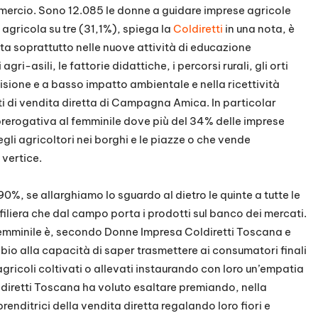
ommercio. Sono 12.085 le donne a guidare imprese agricole
agricola su tre (31,1%), spiega la
Coldiretti
in una nota, è
ta soprattutto nelle nuove attività di educazione
ri-asili, le fattorie didattiche, i percorsi rurali, gli orti
cisione e a basso impatto ambientale e nella ricettività
ti di vendita diretta di Campagna Amica. In particolar
prerogativa al femminile dove più del 34% delle imprese
egli agricoltori nei borghi e le piazze o che vende
 vertice.
0%, se allarghiamo lo sguardo al dietro le quinte a tutte le
liera che dal campo porta i prodotti sul banco dei mercati.
femminile è, secondo Donne Impresa Coldiretti Toscana e
bbio alla capacità di saper trasmettere ai consumatori finali
i agricoli coltivati o allevati instaurando con loro un’empatia
iretti Toscana ha voluto esaltare premiando, nella
renditrici della vendita diretta regalando loro fiori e