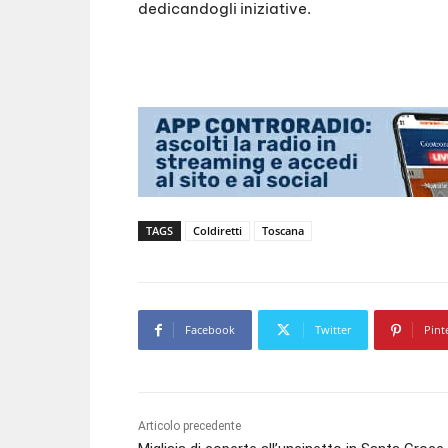
dedicandogli iniziative.
TAGS
Coldiretti
Toscana
Facebook
Twitter
Pint
Articolo precedente