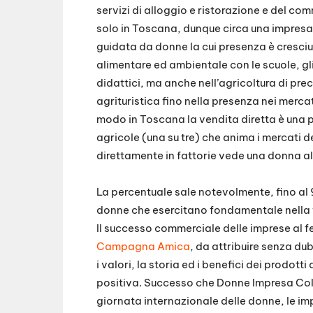
servizi di alloggio e ristorazione e del c
solo in Toscana, dunque circa una impresa 
guidata da donne la cui presenza è cresciu
alimentare ed ambientale con le scuole, gli ag
didattici, ma anche nell’agricoltura di pre
agrituristica fino nella presenza nei merca
modo in Toscana la vendita diretta è una 
agricole (una su tre) che anima i mercati d
direttamente in fattorie vede una donna al
La percentuale sale notevolmente, fino al 9
donne che esercitano fondamentale nella fi
Il successo commerciale delle imprese al 
Campagna Amica
, da attribuire senza du
i valori, la storia ed i benefici dei prodott
positiva. Successo che Donne Impresa Cold
giornata internazionale delle donne, le imp