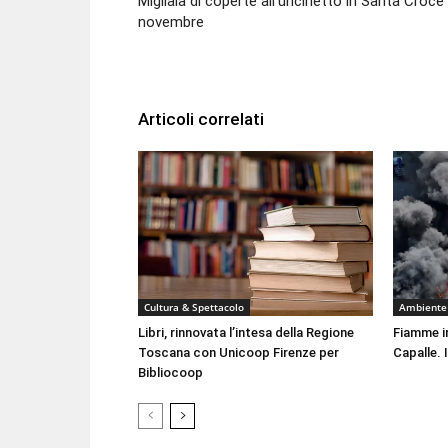
Migliaia di coperte all’uncinetto in Santa Croce
novembre
Articoli correlati
Cultura & Spettacolo
Ambiente
Libri, rinnovata l’intesa della Regione
Fiamme i
Toscana con Unicoop Firenze per
Capalle. 
Bibliocoop