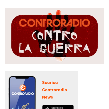
Scarica
Controradio
News