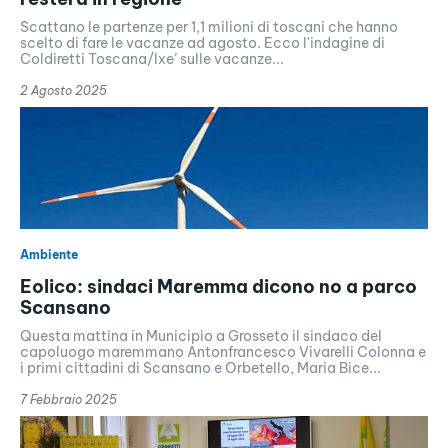
Scattano le partenze per 1,1 milioni di toscani che hanno
scelto di fare le vacanze ad agosto. Ecco l'indagine di
Coldiretti Toscana/Ixe’ sulle vacanze...
2 Agosto 2025
Ambiente
Eolico: sindaci Maremma dicono no a parco
Scansano
Questa mattina in Municipio a Grosseto il sindaco del
capoluogo maremmano Antonfrancesco Vivarelli Colonna e
i primi cittadini di Scansano e Orbetello, Maria Bice...
7 Febbraio 2025