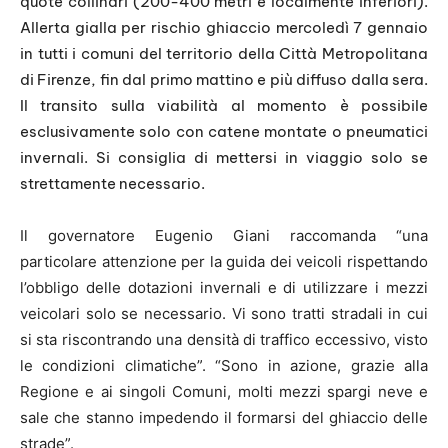
quote collinari (200-400 metri e localmente inferiori).
Allerta gialla per rischio ghiaccio mercoledì 7 gennaio
in tutti i comuni del territorio della Città Metropolitana
di Firenze, fin dal primo mattino e più diffuso dalla sera.
Il transito sulla viabilità al momento è possibile
esclusivamente solo con catene montate o pneumatici
invernali. Si consiglia di mettersi in viaggio solo se
strettamente necessario.
Il governatore Eugenio Giani
raccomanda “
una
particolare
attenzione per la guida dei veicoli rispettando
l’obbligo delle
dotazioni invernali e di utilizzare i mezzi
veicolari solo se
necessario. Vi sono tratti stradali in cui
si sta riscontrando
una densità di traffico eccessivo, visto
le condizioni
climatiche”. “Sono in azione, grazie alla
Regione e ai singoli
Comuni, molti mezzi spargi neve e
sale che stanno impedendo il
formarsi del ghiaccio delle
strade”.