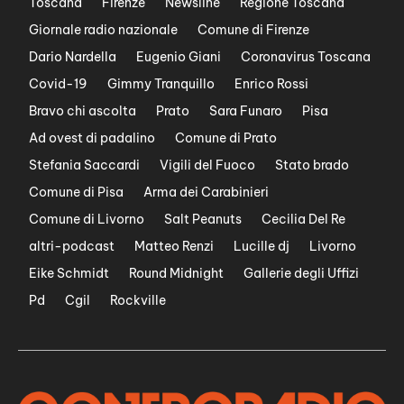
Toscana
Firenze
Newsline
Regione Toscana
Giornale radio nazionale
Comune di Firenze
Dario Nardella
Eugenio Giani
Coronavirus Toscana
Covid-19
Gimmy Tranquillo
Enrico Rossi
Bravo chi ascolta
Prato
Sara Funaro
Pisa
Ad ovest di padalino
Comune di Prato
Stefania Saccardi
Vigili del Fuoco
Stato brado
Comune di Pisa
Arma dei Carabinieri
Comune di Livorno
Salt Peanuts
Cecilia Del Re
altri-podcast
Matteo Renzi
Lucille dj
Livorno
Eike Schmidt
Round Midnight
Gallerie degli Uffizi
Pd
Cgil
Rockville