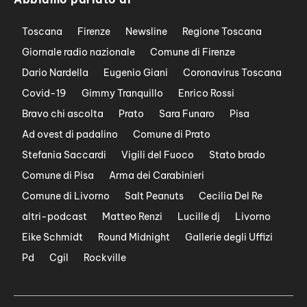
Toscana
Firenze
Newsline
Regione Toscana
Giornale radio nazionale
Comune di Firenze
Dario Nardella
Eugenio Giani
Coronavirus Toscana
Covid-19
Gimmy Tranquillo
Enrico Rossi
Bravo chi ascolta
Prato
Sara Funaro
Pisa
Ad ovest di padalino
Comune di Prato
Stefania Saccardi
Vigili del Fuoco
Stato brado
Comune di Pisa
Arma dei Carabinieri
Comune di Livorno
Salt Peanuts
Cecilia Del Re
altri-podcast
Matteo Renzi
Lucille dj
Livorno
Eike Schmidt
Round Midnight
Gallerie degli Uffizi
Pd
Cgil
Rockville