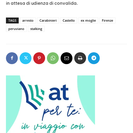
in attesa di udienza di convalida.
TAGS
arresto
Carabinieri
Castello
ex moglie
Firenze
peruviano
stalking