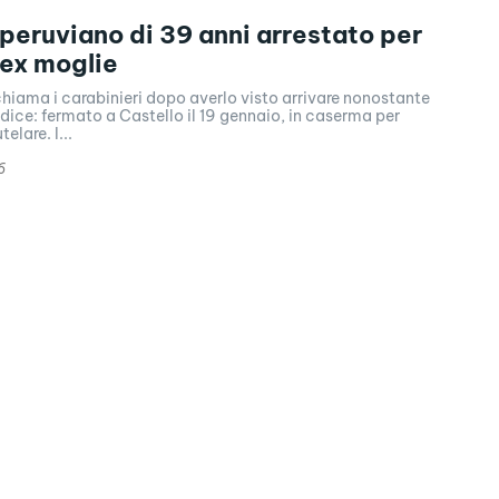
 peruviano di 39 anni arrestato per
 ex moglie
chiama i carabinieri dopo averlo visto arrivare nonostante
udice: fermato a Castello il 19 gennaio, in caserma per
elare. I...
6