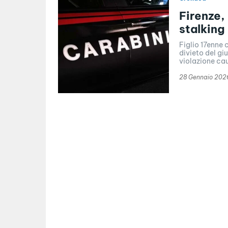
Firenze,
stalking
Figlio 17enne 
divieto del gi
violazione caut
28 Gennaio 202