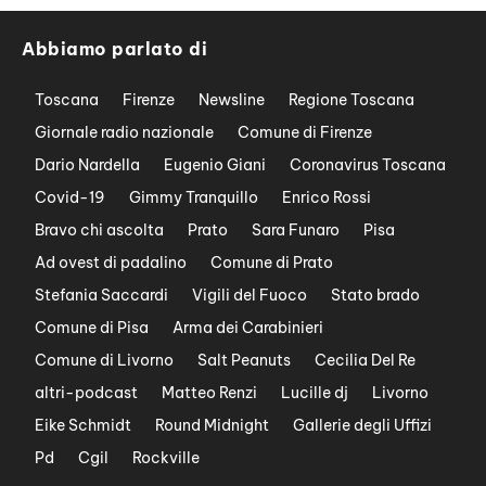
Abbiamo parlato di
Toscana
Firenze
Newsline
Regione Toscana
Giornale radio nazionale
Comune di Firenze
Dario Nardella
Eugenio Giani
Coronavirus Toscana
Covid-19
Gimmy Tranquillo
Enrico Rossi
Bravo chi ascolta
Prato
Sara Funaro
Pisa
Ad ovest di padalino
Comune di Prato
Stefania Saccardi
Vigili del Fuoco
Stato brado
Comune di Pisa
Arma dei Carabinieri
Comune di Livorno
Salt Peanuts
Cecilia Del Re
altri-podcast
Matteo Renzi
Lucille dj
Livorno
Eike Schmidt
Round Midnight
Gallerie degli Uffizi
Pd
Cgil
Rockville