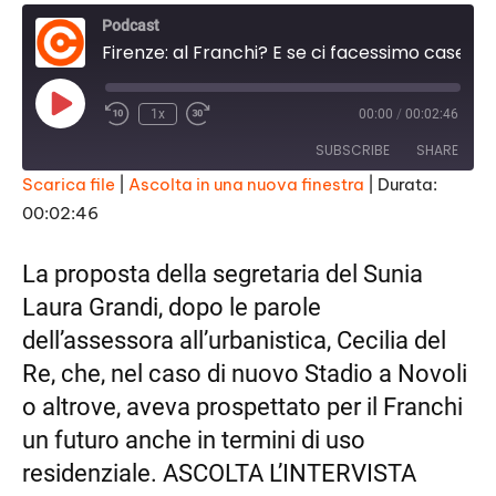
Podcast
Firenze: al Franchi? E se ci facessimo case popolari?
P
1x
00:00
/
00:02:46
l
a
SUBSCRIBE
SHARE
y
E
Scarica file
|
Ascolta in una nuova finestra
|
Durata:
p
i
00:02:46
SHARE
s
RSS FEED
o
d
LINK
La proposta della segretaria del Sunia
e
Laura Grandi, dopo le parole
EMBED
dell’assessora all’urbanistica, Cecilia del
Re, che, nel caso di nuovo Stadio a Novoli
o altrove, aveva prospettato per il Franchi
un futuro anche in termini di uso
residenziale. ASCOLTA L’INTERVISTA