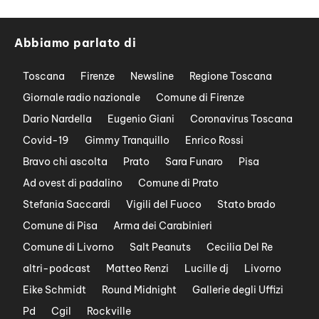
Abbiamo parlato di
Toscana
Firenze
Newsline
Regione Toscana
Giornale radio nazionale
Comune di Firenze
Dario Nardella
Eugenio Giani
Coronavirus Toscana
Covid-19
Gimmy Tranquillo
Enrico Rossi
Bravo chi ascolta
Prato
Sara Funaro
Pisa
Ad ovest di padalino
Comune di Prato
Stefania Saccardi
Vigili del Fuoco
Stato brado
Comune di Pisa
Arma dei Carabinieri
Comune di Livorno
Salt Peanuts
Cecilia Del Re
altri-podcast
Matteo Renzi
Lucille dj
Livorno
Eike Schmidt
Round Midnight
Gallerie degli Uffizi
Pd
Cgil
Rockville