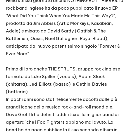
Nella stessa giornata anche NOTHING BUT THIEVES: la
rock band inglese ha da poco pubblicato il nuovo EP
‘What Did You Think When You Made Me This Way?’,
prodotto da Jim Abbiss (Artic Monkeys, Kasabian,
Adele) e mixato da David Sardy (Catfish & The
Bottlemen, Oasis, Noel Gallagher, Royal Blood),
anticipato dal nuovo potentissimo singolo “Forever &
Ever More”.
Prima di loro anche THE STRUTS, gruppo rock inglese
formato da Luke Spiller (vocals), Adam Slack
(chitarra), Jed Elliott (basso) e Gethin Davies
(batteria) .
In pochi anni sono stati felicemente accolti dalle più
grandi icone della musica rock-and-roll mondiale.
Dave Grohl li ha definiti addirittura ‘la miglior band di
apertura’ che i Foo Fighters abbiano mai avuto. La
band ha da poco pubblicato il suo secondo album in