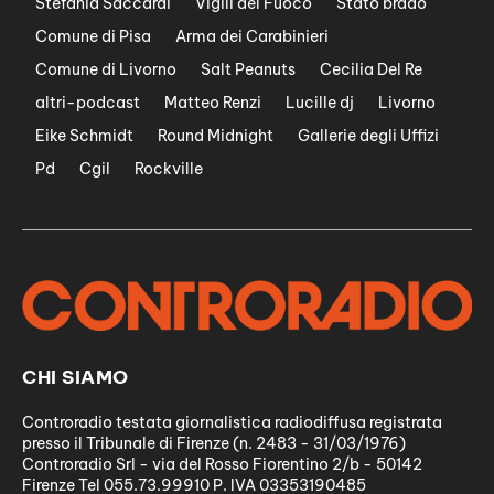
Stefania Saccardi
Vigili del Fuoco
Stato brado
Comune di Pisa
Arma dei Carabinieri
Comune di Livorno
Salt Peanuts
Cecilia Del Re
altri-podcast
Matteo Renzi
Lucille dj
Livorno
Eike Schmidt
Round Midnight
Gallerie degli Uffizi
Pd
Cgil
Rockville
CHI SIAMO
Controradio testata giornalistica radiodiffusa registrata
presso il Tribunale di Firenze (n. 2483 - 31/03/1976)
Controradio Srl - via del Rosso Fiorentino 2/b - 50142
Firenze Tel 055.73.99910 P. IVA 03353190485