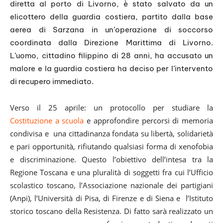
diretta al porto di Livorno, è stato salvato da un
P
elicottero della guardia costiera, partito dalla base
l
aerea di Sarzana in un’operazione di soccorso
a
coordinata dalla Direzione Marittima di Livorno.
y
L’uomo, cittadino filippino di 28 anni, ha accusato un
e
malore e la guardia costiera ha deciso per l’intervento
r
di recupero immediato.
Verso il 25 aprile: un protocollo per studiare la
Costituzione a scuola
e approfondire percorsi di memoria
condivisa e una cittadinanza fondata su libertà, solidarietà
e pari opportunità, rifiutando qualsiasi forma di xenofobia
e discriminazione. Questo l’obiettivo dell’intesa tra la
Regione Toscana e una pluralità di soggetti fra cui l’Ufficio
scolastico toscano, l’Associazione nazionale dei partigiani
(Anpi), l’Università di Pisa, di Firenze e di Siena e l’Istituto
storico toscano della Resistenza. Di fatto sarà realizzato un