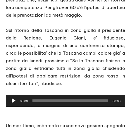
loro competenza. Per gli over 60 c’è l’ipotesi di apertura
delle prenotazioni da metà maggio.
Sul ritorno della Toscana in zona gialla il presidente
della Regione, Eugenio Giani, e’ fiducioso,
rispondendo, a margine di una conferenza stampa,
circa le possibilita’ che la Toscana cambi colore gia’ a
partire da lunedi’ prossimo e “Se la Toscana finisce in
zona gialla entriamo tutti in zona gialla chiudendo
all’ipotesi di applicare restrizioni da zona rossa in
alcuni territori”, ribadisce.
A
00:00
00:00
u
d
i
Un marittimo, imbarcato su una nave gasiera spagnola
o