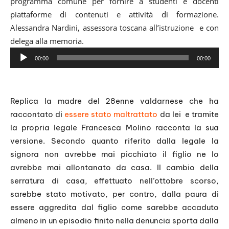
programma comune per fornire a studenti e docenti
piattaforme di contenuti e attività di formazione.
Alessandra Nardini, assessora toscana all’istruzione e con
delega alla memoria.
A
00:00
00:00
u
d
i
Replica la madre del 28enne valdarnese che ha
o
raccontato di
essere stato maltrattato
da lei e tramite
P
la propria legale Francesca Molino racconta la sua
l
versione. Secondo quanto riferito dalla legale la
a
signora non avrebbe mai picchiato il figlio ne lo
y
avrebbe mai allontanato da casa. Il cambio della
e
serratura di casa, effettuato nell’ottobre scorso,
r
sarebbe stato motivato, per contro, dalla paura di
essere aggredita dal figlio come sarebbe accaduto
almeno in un episodio finito nella denuncia sporta dalla