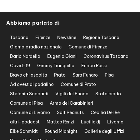
Abbiamo parlato di
Toscana
Firenze
Newsline
Regione Toscana
Giornale radio nazionale
Comune di Firenze
Dario Nardella
Eugenio Giani
Coronavirus Toscana
Covid-19
Gimmy Tranquillo
Enrico Rossi
Bravo chi ascolta
Prato
Sara Funaro
Pisa
Ad ovest di padalino
Comune di Prato
Stefania Saccardi
Vigili del Fuoco
Stato brado
Comune di Pisa
Arma dei Carabinieri
Comune di Livorno
Salt Peanuts
Cecilia Del Re
altri-podcast
Matteo Renzi
Lucille dj
Livorno
Eike Schmidt
Round Midnight
Gallerie degli Uffizi