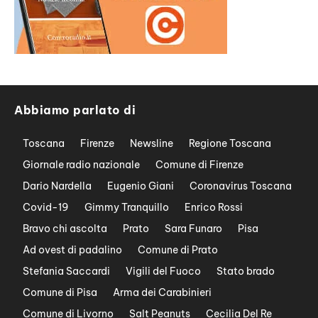
Abbiamo parlato di
Toscana
Firenze
Newsline
Regione Toscana
Giornale radio nazionale
Comune di Firenze
Dario Nardella
Eugenio Giani
Coronavirus Toscana
Covid-19
Gimmy Tranquillo
Enrico Rossi
Bravo chi ascolta
Prato
Sara Funaro
Pisa
Ad ovest di padalino
Comune di Prato
Stefania Saccardi
Vigili del Fuoco
Stato brado
Comune di Pisa
Arma dei Carabinieri
Comune di Livorno
Salt Peanuts
Cecilia Del Re