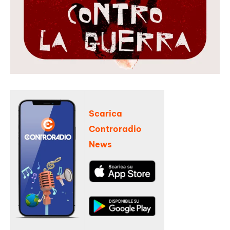
Scarica
Controradio
News