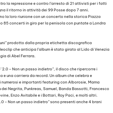
la repressione e contro l’arresto di 21 attivisti per i fatti
t
na il ritorno in attività dei 99 Posse dopo 7 anni.
a
ano la loro riunione con un concerto nella storica Piazza
r
 85 concerti in giro per la penisola con puntate a Londra
e
o
d
iuni” prodotto dalla propria etichetta discografica
i
ideoclip che anticipa l’album è stato girato al Lido di Venezia
m
gia di Abel Ferrara.
i
n
2.0 – Non un passo indietro”, il disco che ripercorre i
u
ia e una carriera da record. Un album che celebra e
i
 ai numerosi e importanti featuring con Alborosie, Mama
r
 dei Negrita, Punkreas, Samuel, Banda Bassotti, Francesco
e
vine, Enzo Avitabile e i Bottari, Roy Paci, e molti altri.
i
 2.0 – Non un passo indietro” sono presenti anche 4 brani
l
v