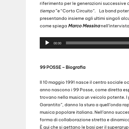
riferimento per le generazioni successive
tiempo”
e “Corto Circuito”. La band poterà 
presentando insieme agli ultimi singoli alcu
come spiega
Marco Messina
nell’intervis
A
00:00
u
d
i
99 POSSE – Biografia
o
P
Il 10 maggio 1991 nasce il centro sociale o
l
anno nascono i 99 Posse, come diretta esp
a
trovano nella musica un veicolo potente. I p
y
Garantito”, danno la stura a quell’onda ra
e
musica popolare italiana. Nell’anno success
r
forma di collaborazione stretta e dinamica
È qui che si gettano le basi per il supergru