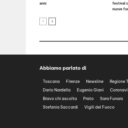
anni
festival 
nuove fo
Abbiamo parlato di
Toscana
Firenze
Newsline
Regione 
Dario Nardella
Eugenio Giani
Coronavi
Bravo chi ascolta
Prato
Sara Funaro
Stefania Saccardi
Vigili del Fuoco