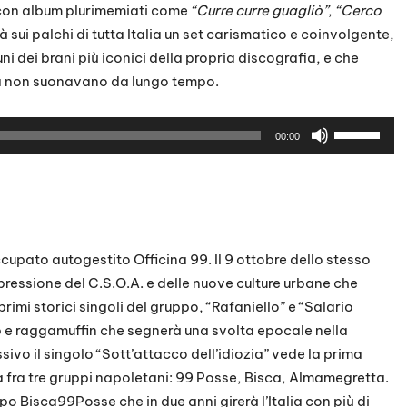
 con album plurimemiati come
“Curre curre guagliò”
,
“Cerco
sui palchi di tutta Italia un set carismatico e coinvolgente,
ni dei brani più iconici della propria discografia, e che
ta non suonavano da lungo tempo.
U
00:00
s
a
i
t
a
ccupato autogestito Officina 99. Il 9 ottobre dello stesso
s
ressione del C.S.O.A. e delle nuove culture urbane che
t
rimi storici singoli del gruppo, “Rafaniello” e “Salario
i
p e raggamuffin che segnerà una svolta epocale nella
f
ivo il singolo “Sott’attacco dell’idiozia” vede la prima
r
 fra tre gruppi napoletani: 99 Posse, Bisca, Almamegretta.
e
ppo Bisca99Posse che in due anni girerà l’Italia con più di