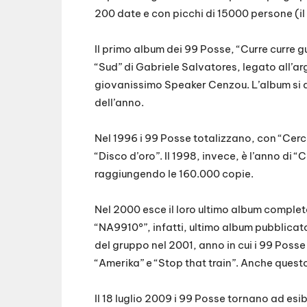
200 date e con picchi di 15000 persone (i
Il primo album dei 99 Posse, “Curre curre 
“Sud” di Gabriele Salvatores, legato all’ar
giovanissimo Speaker Cenzou. L’album si a
dell’anno.
Nel 1996 i 99 Posse totalizzano, con “Cer
“Disco d’oro”. Il 1998, invece, è l’anno di 
raggiungendo le 160.000 copie.
Nel 2000 esce il loro ultimo album complet
“NA9910°”, infatti, ultimo album pubblicat
del gruppo nel 2001, anno in cui i 99 Posse 
“Amerika” e “Stop that train”. Anche quest
Il 18 luglio 2009 i 99 Posse tornano ad esi