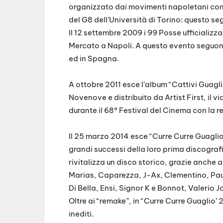
organizzato dai movimenti napoletani contro 
del G8 dell’Università di Torino: questo seg
Il 12 settembre 2009 i 99 Posse ufficializz
Mercato a Napoli. A questo evento seguono
ed in Spagna.
A ottobre 2011 esce l’album “Cattivi Guagl
Novenove e distribuito da Artist First, il v
durante il 68° Festival del Cinema con la re
Il 25 marzo 2014 esce “Curre Curre Guaglio’ 
grandi successi della loro prima discograf
rivitalizza un disco storico, grazie anche
Marias, Caparezza, J-Ax, Clementino, Pau
Di Bella, Ensi, Signor K e Bonnot, Valerio Jo
Oltre ai “remake”, in “Curre Curre Guaglio’
inediti.