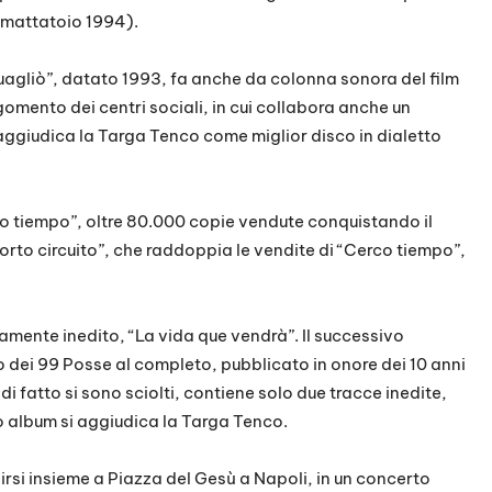
c
l mattatoio 1994).
c
i
guagliò”, datato 1993, fa anche da colonna sonora del film
a
gomento dei centri sociali, in cui collabora anche un
s
ggiudica la Targa Tenco come miglior disco in dialetto
u
/
g
co tiempo”, oltre 80.000 copie vendute conquistando il
i
“Corto circuito”, che raddoppia le vendite di “Cerco tiempo”,
ù
p
e
amente inedito, “La vida que vendrà”. Il successivo
r
o dei 99 Posse al completo, pubblicato in onore dei 10 anni
a
di fatto si sono sciolti, contiene solo due tracce inedite,
u
o album si aggiudica la Targa Tenco.
m
e
birsi insieme a Piazza del Gesù a Napoli, in un concerto
n