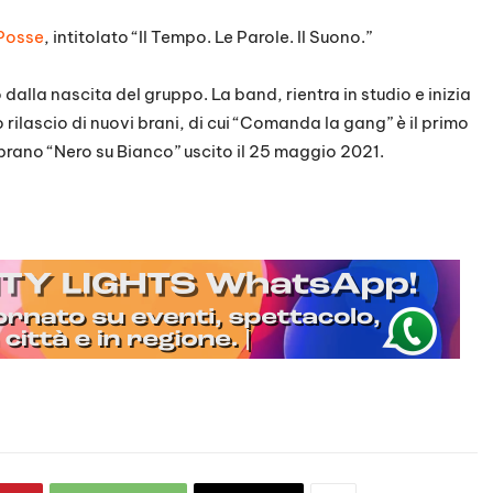
o
Posse
, intitolato “Il Tempo. Le Parole. Il Suono.”
l
u
dalla nascita del gruppo. La band, rientra in studio e inizia
m
rilascio di nuovi brani, di cui “Comanda la gang” è il primo
e
l brano “Nero su Bianco” uscito il 25 maggio 2021.
.