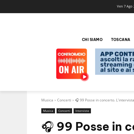
Ven 7 Ago 
CHI SIAMO
TOSCANA
Musica
Concerti
🎧 99 Posse in concerto. L'intervis
Musica
Concerti
Interviste
🎧 99 Posse in c