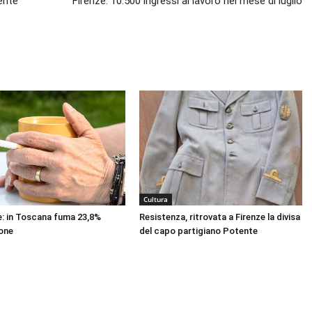
ente
Firenze: 10.500 ingressi al lavoro nel mese di luglio
Cultura
e: in Toscana fuma 23,8%
Resistenza, ritrovata a Firenze la divisa
one
del capo partigiano Potente