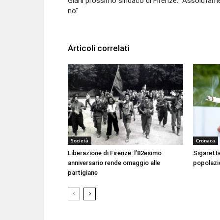
Giani prossimo sindaco di Firenze: “Assolutam
no”
Articoli correlati
Società
Cronaca
Liberazione di Firenze: l’82esimo
Sigarett
anniversario rende omaggio alle
popolazi
partigiane