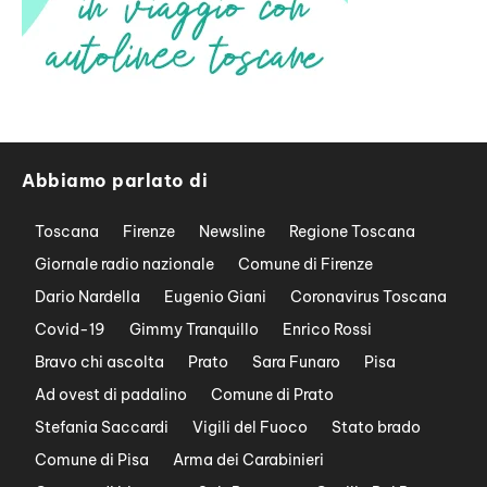
Abbiamo parlato di
Toscana
Firenze
Newsline
Regione Toscana
Giornale radio nazionale
Comune di Firenze
Dario Nardella
Eugenio Giani
Coronavirus Toscana
Covid-19
Gimmy Tranquillo
Enrico Rossi
Bravo chi ascolta
Prato
Sara Funaro
Pisa
Ad ovest di padalino
Comune di Prato
Stefania Saccardi
Vigili del Fuoco
Stato brado
Comune di Pisa
Arma dei Carabinieri