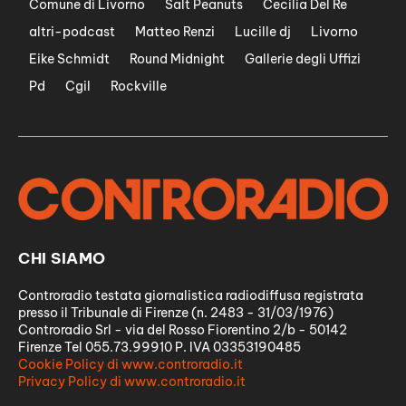
Comune di Livorno
Salt Peanuts
Cecilia Del Re
altri-podcast
Matteo Renzi
Lucille dj
Livorno
Eike Schmidt
Round Midnight
Gallerie degli Uffizi
Pd
Cgil
Rockville
CHI SIAMO
Controradio testata giornalistica radiodiffusa registrata
presso il Tribunale di Firenze (n. 2483 - 31/03/1976)
Controradio Srl - via del Rosso Fiorentino 2/b - 50142
Firenze Tel 055.73.99910 P. IVA 03353190485
Cookie Policy di www.controradio.it
Privacy Policy di www.controradio.it