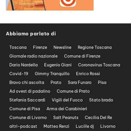
Abbiamo parlato di
Toscana
Firenze
Newsline
Regione Toscana
Giornale radio nazionale
Comune di Firenze
Dario Nardella
Eugenio Giani
Coronavirus Toscana
Covid-19
Gimmy Tranquillo
Enrico Rossi
Bravo chi ascolta
Prato
Sara Funaro
Pisa
Ad ovest di padalino
Comune di Prato
Stefania Saccardi
Vigili del Fuoco
Stato brado
Comune di Pisa
Arma dei Carabinieri
Comune di Livorno
Salt Peanuts
Cecilia Del Re
altri-podcast
Matteo Renzi
Lucille dj
Livorno