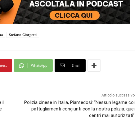
na
Stefano Giorgetti
erest
WhatsApp
Email
Articolo successivo
 il
Polizia cinese in Italia, Piantedosi: “Nessun legame coi
e
pattugliamenti congiunti con la nostra polizia: quei
centri mai autorizzati”