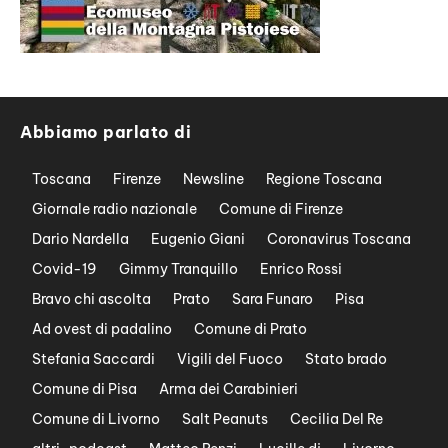
Abbiamo parlato di
Toscana
Firenze
Newsline
Regione Toscana
Giornale radio nazionale
Comune di Firenze
Dario Nardella
Eugenio Giani
Coronavirus Toscana
Covid-19
Gimmy Tranquillo
Enrico Rossi
Bravo chi ascolta
Prato
Sara Funaro
Pisa
Ad ovest di padalino
Comune di Prato
Stefania Saccardi
Vigili del Fuoco
Stato brado
Comune di Pisa
Arma dei Carabinieri
Comune di Livorno
Salt Peanuts
Cecilia Del Re