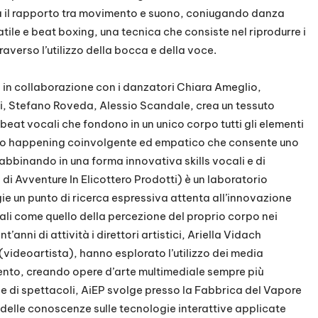
a il rapporto tra movimento e suono, coniugando danza
le e beat boxing, una tecnica che consiste nel riprodurre i
traverso l’utilizzo della bocca e della voce.
a in collaborazione con i danzatori Chiara Ameglio,
, Stefano Roveda, Alessio Scandale, crea un tessuto
at vocali che fondono in un unico corpo tutti gli elementi
ero happening coinvolgente ed empatico che consente uno
, abbinando in una forma innovativa skills vocali e di
i Avventure In Elicottero Prodotti) è un laboratorio
gie un punto di ricerca espressiva attenta all’innovazione
uali come quello della percezione del proprio corpo nei
t’anni di attività i direttori artistici, Ariella Vidach
(videoartista), hanno esplorato l’utilizzo dei media
imento, creando opere d’arte multimediale sempre più
ne di spettacoli, AiEP svolge presso la Fabbrica del Vapore
 delle conoscenze sulle tecnologie interattive applicate