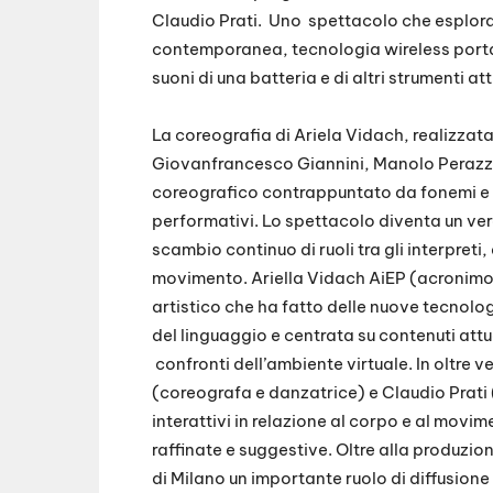
Claudio Prati. Uno spettacolo che esplor
contemporanea, tecnologia wireless portati
suoni di una batteria e di altri strumenti at
La coreografia di Ariela Vidach, realizzat
Giovanfrancesco Giannini, Manolo Perazzi
coreografico contrappuntato da fonemi e be
performativi. Lo spettacolo diventa un v
scambio continuo di ruoli tra gli interpreti
movimento. Ariella Vidach AiEP (acronimo d
artistico che ha fatto delle nuove tecnolo
del linguaggio e centrata su contenuti att
confronti dell’ambiente virtuale. In oltre ven
(coreografa e danzatrice) e Claudio Prati 
interattivi in relazione al corpo e al mov
raffinate e suggestive. Oltre alla produzio
di Milano un importante ruolo di diffusione