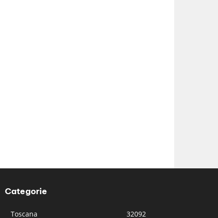
Categorie
Toscana
32092