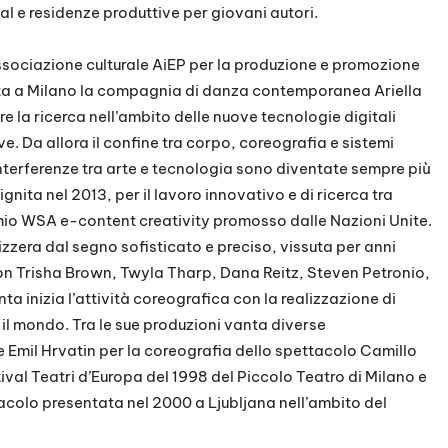
al e residenze produttive per giovani autori.
sociazione culturale AiEP per la produzione e promozione
reata a Milano la compagnia di danza contemporanea Ariella
 la ricerca nell’ambito delle nuove tecnologie digitali
e. Da allora il confine tra corpo, coreografia e sistemi
 interferenze tra arte e tecnologia sono diventate sempre più
nita nel 2013, per il lavoro innovativo e di ricerca tra
emio WSA e-content creativity promosso dalle Nazioni Unite.
zzera dal segno sofisticato e preciso, vissuta per anni
 con Trisha Brown, Twyla Tharp, Dana Reitz, Steven Petronio,
nta inizia l’attività coreografica con la realizzazione di
 il mondo. Tra le sue produzioni vanta diverse
e Emil Hrvatin per la coreografia dello spettacolo Camillo
tival Teatri d’Europa del 1998 del Piccolo Teatro di Milano e
tacolo presentata nel 2000 a Ljubljana nell’ambito del