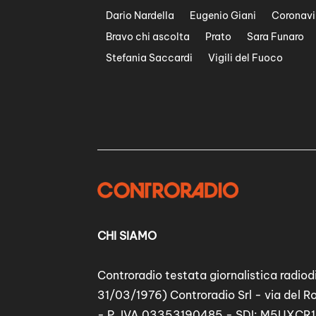
Dario Nardella
Eugenio Giani
Coronavi
Bravo chi ascolta
Prato
Sara Funaro
Stefania Saccardi
Vigili del Fuoco
CHI SIAMO
Controradio testata giornalistica radiodi
31/03/1976) Controradio Srl - via del R
- P. IVA 03353190485 - SDI: M5UXCR1