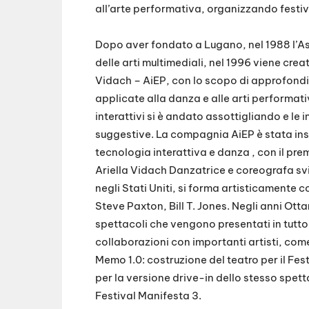
all’arte performativa, organizzando festiv
Dopo aver fondato a Lugano, nel 1988 l’As
delle arti multimediali, nel 1996 viene c
Vidach – AiEP, con lo scopo di approfondire
applicate alla danza e alle arti performativ
interattivi si è andato assottigliando e le
suggestive. La compagnia AiEP è stata insig
tecnologia interattiva e danza , con il pr
Ariella Vidach Danzatrice e coreografa svi
negli Stati Uniti, si forma artisticamente
Steve Paxton, Bill T. Jones. Negli anni Otta
spettacoli che vengono presentati in tutto
collaborazioni con importanti artisti, com
Memo 1.0: costruzione del teatro per il Fes
per la versione drive-in dello stesso spet
Festival Manifesta 3.