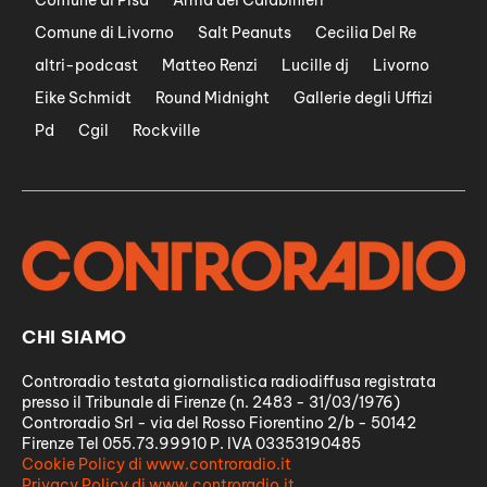
Comune di Pisa
Arma dei Carabinieri
Comune di Livorno
Salt Peanuts
Cecilia Del Re
altri-podcast
Matteo Renzi
Lucille dj
Livorno
Eike Schmidt
Round Midnight
Gallerie degli Uffizi
Pd
Cgil
Rockville
CHI SIAMO
Controradio testata giornalistica radiodiffusa registrata
presso il Tribunale di Firenze (n. 2483 - 31/03/1976)
Controradio Srl - via del Rosso Fiorentino 2/b - 50142
Firenze Tel 055.73.99910 P. IVA 03353190485
Cookie Policy di www.controradio.it
Privacy Policy di www.controradio.it