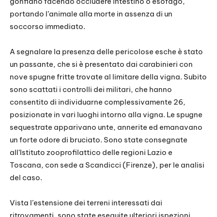
gonfiano facendo occludere intestino o esofago,
portando l’animale alla morte in assenza di un
soccorso immediato.
A segnalare la presenza delle pericolose esche è stato
un passante, che si è presentato dai carabinieri con
nove spugne fritte trovate al limitare della vigna. Subito
sono scattati i controlli dei militari, che hanno
consentito di individuarne complessivamente 26,
posizionate in vari luoghi intorno alla vigna. Le spugne
sequestrate apparivano unte, annerite ed emanavano
un forte odore di bruciato. Sono state consegnate
all’Istituto zooprofilattico delle regioni Lazio e
Toscana, con sede a Scandicci (Firenze), per le analisi
del caso.
Vista l’estensione dei terreni interessati dai
ritrovamenti, sono state eseguite ulteriori ispezioni