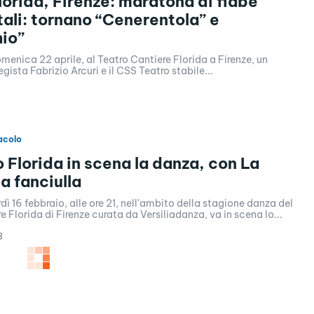
lorida, Firenze: maratona di fiabe
ali: tornano “Cenerentola” e
io”
menica 22 aprile, al Teatro Cantiere Florida a Firenze, un
regista Fabrizio Arcuri e il CSS Teatro stabile...
acolo
o Florida in scena la danza, con La
a fanciulla
ì 16 febbraio, alle ore 21, nell’ambito della stagione danza del
e Florida di Firenze curata da Versiliadanza, va in scena lo...
8