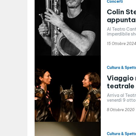
Concerti
Colin Ste
appunta
Al Teatro Cant
imperdibile sh
15 Ottobre 202
Cultura & Spett
Viaggio 
teatrale
Arriva al Teat
venerdì 9 otto
8 Ottobre 2020
Cultura & Spett