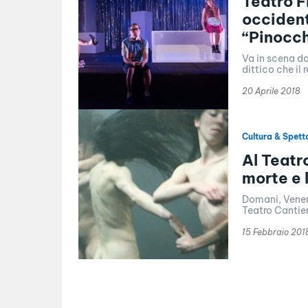
Teatro F
occident
“Pinocch
Va in scena do
dittico che il 
20 Aprile 2018
Cultura & Spett
Al Teatr
morte e l
Domani, Venerd
Teatro Cantier
15 Febbraio 201