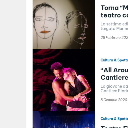
Torna “M
teatro 
La settima ed
targata Murmur
28 Febbraio 20
Cultura & Spett
“All Aro
Cantiere
La giovane dan
Cantiere Flori
8 Gennaio 2020
Cultura & Spett