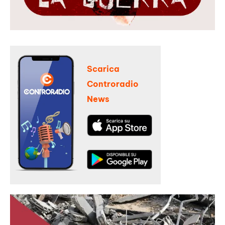
Scarica
Controradio
News