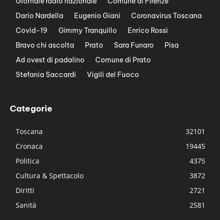
Giornale radio nazionale
Comune di Firenze
Dario Nardella
Eugenio Giani
Coronavirus Toscana
Covid-19
Gimmy Tranquillo
Enrico Rossi
Bravo chi ascolta
Prato
Sara Funaro
Pisa
Ad ovest di padalino
Comune di Prato
Stefania Saccardi
Vigili del Fuoco
Categorie
Toscana
32101
Cronaca
19445
Politica
4375
Cultura & Spettacolo
3872
Diritti
2721
Sanità
2581