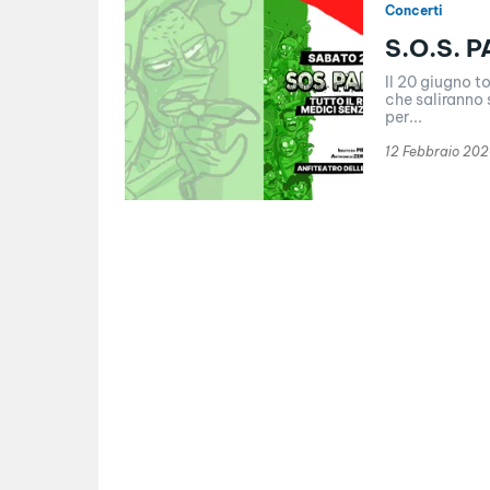
Concerti
S.O.S. 
Il 20 giugno t
che saliranno 
per...
12 Febbraio 20