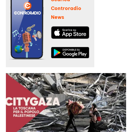
Controradio
News